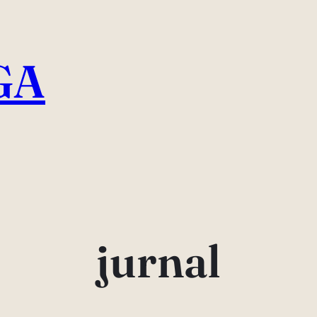
GA
jurnal