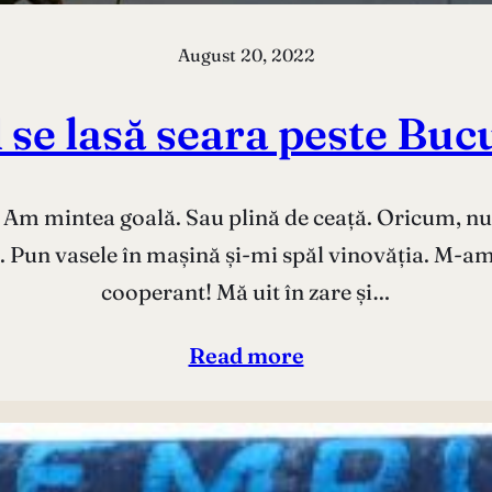
August 20, 2022
se lasă seara peste Buc
i? Am mintea goală. Sau plină de ceață. Oricum, nu
i. Pun vasele în mașină și-mi spăl vinovăția. M-am e
cooperant! Mă uit în zare și…
Read more