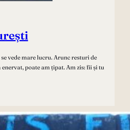
urești
 se vede mare lucru. Arunc resturi de
nervat, poate am țipat. Am zis: fii și tu