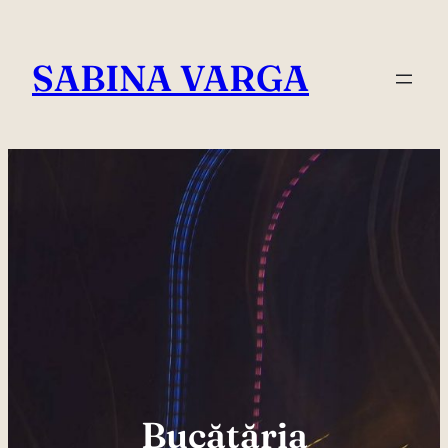
Skip
to
SABINA VARGA
content
Bucătăria