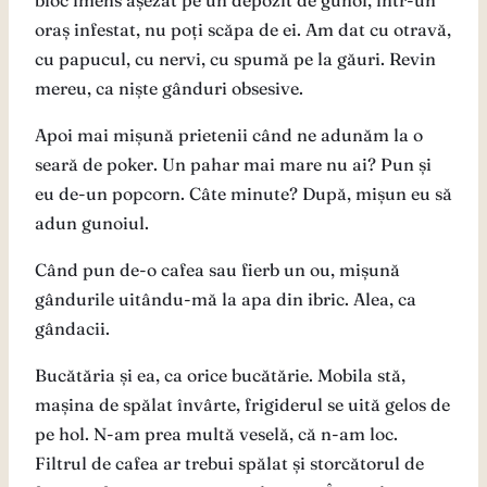
bloc imens așezat pe un depozit de gunoi, într-un
oraș infestat, nu poți scăpa de ei. Am dat cu otravă,
cu papucul, cu nervi, cu spumă pe la găuri. Revin
mereu, ca niște gânduri obsesive.
Apoi mai mișună prietenii când ne adunăm la o
seară de poker. Un pahar mai mare nu ai? Pun și
eu de-un popcorn. Câte minute? După, mișun eu să
adun gunoiul.
Când pun de-o cafea sau fierb un ou, mișună
gândurile uitându-mă la apa din ibric. Alea, ca
gândacii.
Bucătăria și ea, ca orice bucătărie. Mobila stă,
mașina de spălat învârte, frigiderul se uită gelos de
pe hol. N-am prea multă veselă, că n-am loc.
Filtrul de cafea ar trebui spălat și storcătorul de