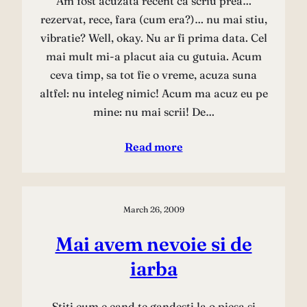
Am fost acuzata recent ca scriu prea…
rezervat, rece, fara (cum era?)… nu mai stiu,
vibratie? Well, okay. Nu ar fi prima data. Cel
mai mult mi-a placut aia cu gutuia. Acum
ceva timp, sa tot fie o vreme, acuza suna
altfel: nu inteleg nimic! Acum ma acuz eu pe
mine: nu mai scrii! De…
Read more
March 26, 2009
Mai avem nevoie si de
iarba
Stiti cum e cand te gandesti la o piesa si