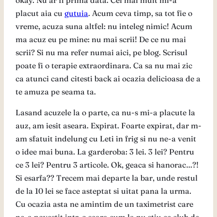
okay. Nu ar fi prima data. Cel mai mult mi-a
placut aia cu
gutuia
. Acum ceva timp, sa tot fie o
vreme, acuza suna altfel: nu inteleg nimic! Acum
ma acuz eu pe mine: nu mai scrii! De ce nu mai
scrii? Si nu ma refer numai aici, pe blog. Scrisul
poate fi o terapie extraordinara. Ca sa nu mai zic
ca atunci cand citesti back ai ocazia delicioasa de a
te amuza pe seama ta.
Lasand acuzele la o parte, ca nu-s mi-a placute la
auz, am iesit aseara. Expirat. Foarte expirat, dar m-
am sfatuit indelung cu Leti in frig si nu ne-a venit
o idee mai buna. La garderoba: 3 lei. 3 lei? Pentru
ce 3 lei? Pentru 3 articole. Ok, geaca si hanorac…?!
Si esarfa?? Trecem mai departe la bar, unde restul
de la 10 lei se face asteptat si uitat pana la urma.
Cu ocazia asta ne amintim de un taximetrist care