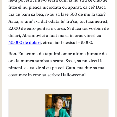
ne-a povestit intr-o seara cum la nu stiu ce club de
fitze el nu pleaca niciodata cu aparat, ca ce? Daca
aia au bani sa bea, n-au sa lase 500 de mii la taxi?
Aaaa, si unu’ i-a dat odata lu’ fra’su, tot taximetrist,
2.000 de euro pentru o cursa. Si daca tot vorbim de
dolari, Abramovici a luat masa in oras vineri cu
50.000 de dolari
, circa, iar bacsisul – 5.000.
Bon. Eu acuma de fapt imi omor ultima jumate de
ora la munca sambata seara. Sssst, sa nu ziceti la
nimeni, ca va zic si eu pe voi. Gata, ma duc sa ma
costumez in emo sa serbez Halloweenul.