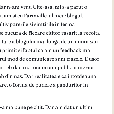
ar n-am vrut. Uite-asa, mi s-a parut o
a am si eu Farmville-ul meu: blogul.
ltiv parerile si simtirile in ferma
bucura de fiecare cititor rasarit la recolta
izitare a blogului mai lunga de un minut sau
iu primit si faptul ca am un feedback ma
ngurul mod de comunicare sunt frazele. E usor
ma intreb daca ce tocmai am publicat merita
mb din nas. Dar realitatea e ca intotdeauna
rare, o forma de punere a gandurilor in
e-a ma pune pe citit. Dar am dat un ultim