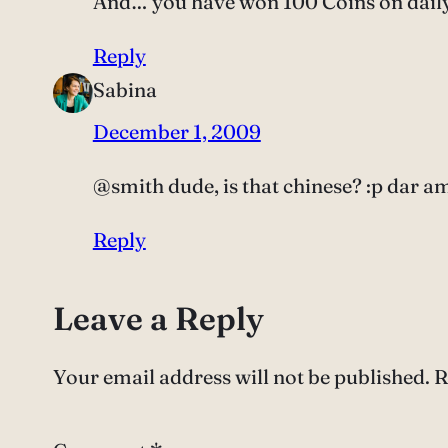
And… you have won 100 Coins on daily 
Reply
Sabina
December 1, 2009
@smith dude, is that chinese? :p dar am 
Reply
Leave a Reply
Your email address will not be published.
R