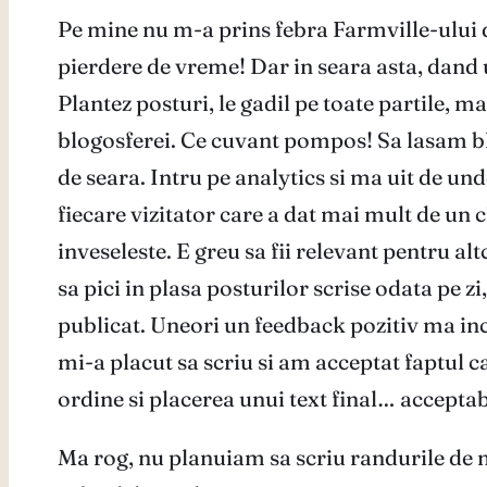
Pe mine nu m-a prins febra Farmville-ului d
pierdere de vreme! Dar in seara asta, dand 
Plantez posturi, le gadil pe toate partile, m
blogosferei. Ce cuvant pompos! Sa lasam blog
de seara. Intru pe analytics si ma uit de un
fiecare vizitator care a dat mai mult de un
inveseleste. E greu sa fii relevant pentru a
sa pici in plasa posturilor scrise odata pe z
publicat. Uneori un feedback pozitiv ma incu
mi-a placut sa scriu si am acceptat faptul 
ordine si placerea unui text final… acceptabi
Ma rog, nu planuiam sa scriu randurile de m