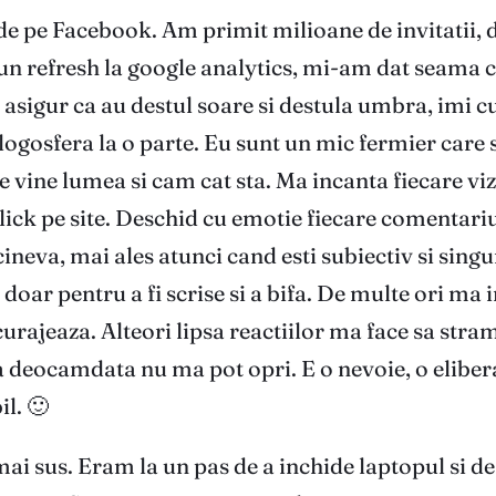
e pe Facebook. Am primit milioane de invitatii, d
un refresh la google analytics, mi-am dat seama c
a asigur ca au destul soare si destula umbra, imi cu
osfera la o parte. Eu sunt un mic fermier care se 
de vine lumea si cam cat sta. Ma incanta fiecare v
 click pe site. Deschid cu emotie fiecare comentar
ltcineva, mai ales atunci cand esti subiectiv si si
i, doar pentru a fi scrise si a bifa. De multe ori 
rajeaza. Alteori lipsa reactiilor ma face sa stra
ca deocamdata nu ma pot opri. E o nevoie, o elibe
l. 🙂
ai sus. Eram la un pas de a inchide laptopul si d