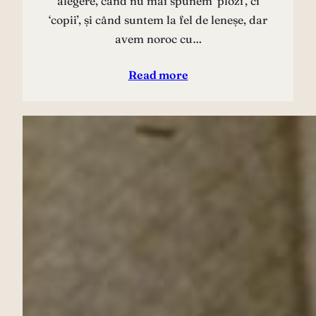
alegere, când nu mai spunem ‘plozi’, ci
‘copii’, și când suntem la fel de leneșe, dar
avem noroc cu…
Read more