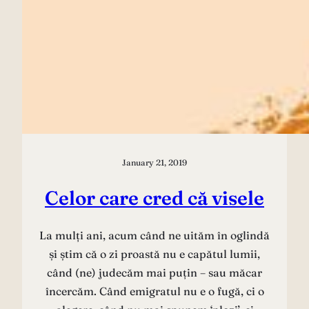
January 21, 2019
Celor care cred că visele
La mulți ani, acum când ne uităm în oglindă
și știm că o zi proastă nu e capătul lumii,
când (ne) judecăm mai puțin – sau măcar
încercăm. Când emigratul nu e o fugă, ci o