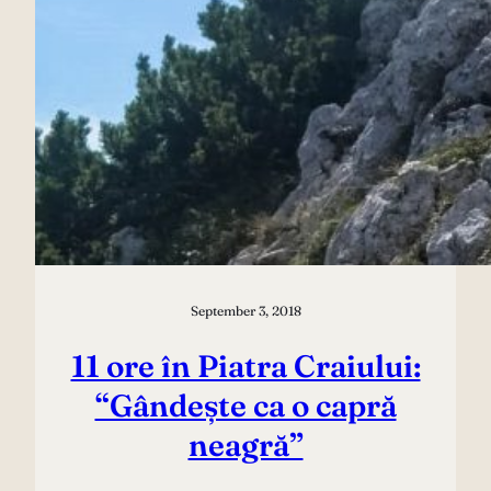
September 3, 2018
11 ore în Piatra Craiului:
“Gândește ca o capră
neagră”