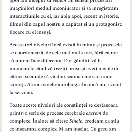
apoi am început să
vedem
(în sensul procesării
imaginilor) mediul înconjurător și să înregistrăm
interacțiunile cu el, iar abia apoi, recent în istorie,
filmul din capul nostru a căpătat și un protagonist:
fiecare cu el însuși.
Aceste trei niveluri încă există în minte și procesele
se coordonează, de cele mai multe ori, fără ca noi
să putem face diferența. Dar gândiți-vă la
momentele când vă treziți brusc și aveți nevoie de
câteva secunde să vă dați seama cine sau unde
sunteți. Atunci sinele-autobiografic încă nu a venit
la serviciu.
Toate aceste niveluri ale conștiinței se desfășoară
printr-o serie de procese cerebrale
extrem
de
complexe. Înainte să citesc
Sinele
, credeam că știu
ce înseamnă complex. M-am înșelat. Cu greu am