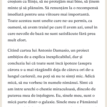
creștem ca ființe, să ne protejăm mai bine, să ținem
minte și să plănuim. Să renunțăm la o recompensă
imediată pentru una viitoare mai importantă.
Toate acestea sunt unelte care ne-au permis, ca
oameni, să avem traiul pe care îl avem azi, unul în
care nevoile de bază ne sunt satisfăcute fără prea
mult efort.
Citind cartea lui Antonio Damasio, un proiect
ambițios de a explica inexplicabilul, dar și
concluzia lui că toate sunt încă ipoteze (asupra
cărora s-a mai răzgândit deja de câteva ori de-a
lungul carierei), nu poți să nu te simți mic. Adică
mică, să nu vorbesc în numele nimănui. Simt că
am între urechi o chestie miraculoasă, dincolo de
puterea mea de înțelegere. Eu, sinele meu, sunt o
mică parte dintr-o galaxie. Sinele meu e Pământul