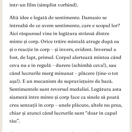
într-un film (simplist vorbind).
Altă idee e legată de sentimente. Damasio se
întreabă de ce avem sentimente, care e scopul lor?
Aici răspunsul vine în legătura strânsă dintre
minte și corp. Orice trăire mintală atrage după ea
și o reacție în corp – și invers, evident. Inversul a
fost, de fapt, primul. Corpul alertează mintea când
ceva nu e în regulă – durere (schimbă ceva!), sau
când lucrurile merg minunat – plăcere (ține-o tot
așa!). E un mecanism de supraviețuire de bază.
Sentimentele sunt reversul medaliei. Legătura asta
siameză între minte și corp face ca sinele să poată
crea senzații în corp – unele plăcute, altele nu prea,
chiar și atunci când lucrurile sunt “doar în capul
tău”.