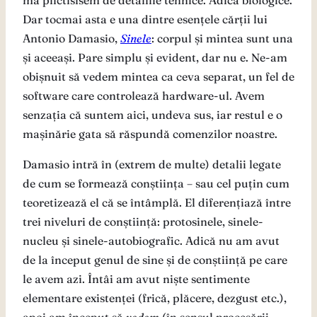
mă plictisisem de detaliile tehnice. Adică biologice.
Dar tocmai asta e una dintre esențele cărții lui
Antonio Damasio,
Sinele
: corpul și mintea sunt una
și aceeași. Pare simplu și evident, dar nu e. Ne-am
obișnuit să vedem mintea ca ceva separat, un fel de
software care controlează hardware-ul. Avem
senzația că suntem aici, undeva sus, iar restul e o
mașinărie gata să răspundă comenzilor noastre.
Damasio intră în (extrem de multe) detalii legate
de cum se formează conștiința – sau cel puțin cum
teoretizează el că se întâmplă. El diferențiază între
trei niveluri de conștiință: protosinele, sinele-
nucleu și sinele-autobiografic. Adică nu am avut
de la început genul de sine și de conștiință pe care
le avem azi. Întâi am avut niște sentimente
elementare existenței (frică, plăcere, dezgust etc.),