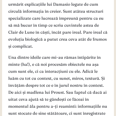
urmărit explicațiile lui Damasio legate de cum
circulă informația în creier. Sunt atâtea structuri
specializate care lucrează împreună pentru ca eu
să mă bucur în timp ce scriu cuvintele astea de
Clair de Lune în căști, încât pare ireal. Pare ireal că
evoluția biologică a putut crea ceva atât de frumos
și complicat.
Una dintre ideile care mi-au rămas întipărite în
minte (ha!), e că noi procesăm obiectele nu așa
cum sunt ele, ci ca interacțiuni cu ele. Adică le
luăm cu tot cu context, cu sunet, miros, textură. Și
învățăm despre tot ce e în jurul nostru în context.
De aici și madlena lui Proust. Sau faptul că dacă ai
uitat ceva ajută să te gândești ce făceai în
momentul ăla pentru a-ți reaminti: informațiile nu
sunt stocate de sine stătătoare, ci sunt înregistrate