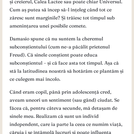
și creierul, Calea Lactee sau poate chiar Universul.
Cum aș putea să încep să-l înțeleg când tot ce
zăresc sunt marginile? Și trăiesc tot timpul sub
amenințarea unei posibile comete.
Damasio spune că nu suntem la cheremul
subconștientului (cum ne-a păcălit prietenul
Freud). Că sinele conștient poate educa
subconștientul – și că face asta tot timpul. Așa că
stă la latitudinea noastră să hotărâm ce plantăm și
ce culegem mai încolo.
Când eram copil, până prin adolescență cred,
aveam uneori un sentiment (sau gând) ciudat. Se
făcea că, pentru câteva secunde, mă detașam de
sinele meu. Realizam că sunt un individ
independent, care ia parte la ceea ce numim viață,
căruia i se întâmplă lucruri și poate influența