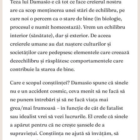
Teza lui Damasio e că tot ce face creierul nostru
are ca scop menținerea unei stări de echilibru, pe
care noi o percem ca o stare de bine (în biologie,
procesul e numit homeostază). Vrem un echilibru
interior (sănătate), dar și exterior. De aceea
creierele umane au dat naștere culturilor și
societăților care pedepsesc elementele care creează
dezechilibru și răsplătesc comportamentele care
contribuie la starea de bine.
Care e scopul conștiinței? Damasio spune că sinele
nu e un accident cosmic, ceva menit să ne facă să
ne punem întrebări și să ne facă viața mai
grea/mai frumoasă – în funcție de cât de fatalist
sau idealist vrei să vezi lucrurile. El crede că sinele
a apărut pentru că ne crește șansele de a
supraviețui. Conștiința ne ajută să învățăm, să