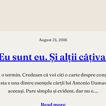
August 21, 2016
Eu sunt eu. Și alții câțiva
o termin. Credeam că voi citi o carte despre conști
sta e una dintre esențele cărții lui Antonio Damasi
aceeași. Pare simplu și evident, dar nu e.…
Read more