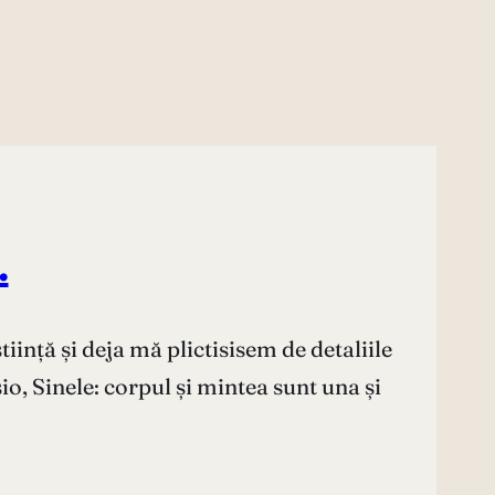
.
ință și deja mă plictisisem de detaliile
o, Sinele: corpul și mintea sunt una și