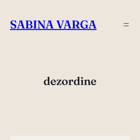
Skip
to
SABINA VARGA
content
dezordine