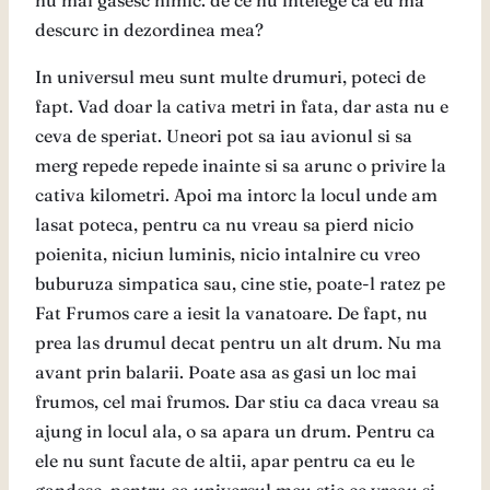
nu mai gasesc nimic. de ce nu intelege ca eu ma
descurc in dezordinea mea?
In universul meu sunt multe drumuri, poteci de
fapt. Vad doar la cativa metri in fata, dar asta nu e
ceva de speriat. Uneori pot sa iau avionul si sa
merg repede repede inainte si sa arunc o privire la
cativa kilometri. Apoi ma intorc la locul unde am
lasat poteca, pentru ca nu vreau sa pierd nicio
poienita, niciun luminis, nicio intalnire cu vreo
buburuza simpatica sau, cine stie, poate-l ratez pe
Fat Frumos care a iesit la vanatoare. De fapt, nu
prea las drumul decat pentru un alt drum. Nu ma
avant prin balarii. Poate asa as gasi un loc mai
frumos, cel mai frumos. Dar stiu ca daca vreau sa
ajung in locul ala, o sa apara un drum. Pentru ca
ele nu sunt facute de altii, apar pentru ca eu le