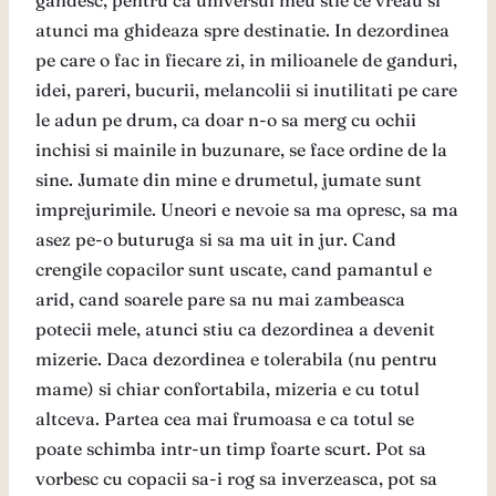
gandesc, pentru ca universul meu stie ce vreau si
atunci ma ghideaza spre destinatie. In dezordinea
pe care o fac in fiecare zi, in milioanele de ganduri,
idei, pareri, bucurii, melancolii si inutilitati pe care
le adun pe drum, ca doar n-o sa merg cu ochii
inchisi si mainile in buzunare, se face ordine de la
sine. Jumate din mine e drumetul, jumate sunt
imprejurimile. Uneori e nevoie sa ma opresc, sa ma
asez pe-o buturuga si sa ma uit in jur. Cand
crengile copacilor sunt uscate, cand pamantul e
arid, cand soarele pare sa nu mai zambeasca
potecii mele, atunci stiu ca dezordinea a devenit
mizerie. Daca dezordinea e tolerabila (nu pentru
mame) si chiar confortabila, mizeria e cu totul
altceva. Partea cea mai frumoasa e ca totul se
poate schimba intr-un timp foarte scurt. Pot sa
vorbesc cu copacii sa-i rog sa inverzeasca, pot sa