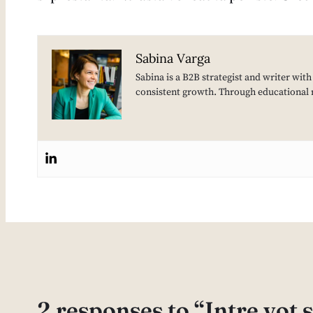
Sabina Varga
Sabina is a B2B strategist and writer wit
consistent growth. Through educational 
2 responses to “Intre vot s