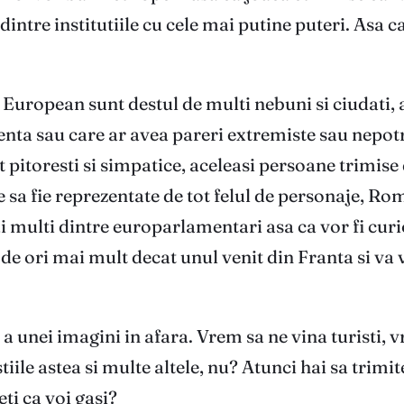
ntre institutiile cu cele mai putine puteri. Asa c
 European sunt destul de multi nebuni si ciudati, 
videnta sau care ar avea pareri extremiste sau nepot
itoresti si simpatice, aceleasi persoane trimise d
te sa fie reprezentate de tot felul de personaje, R
 multi dintre europarlamentari asa ca vor fi cur
de ori mai mult decat unul venit din Franta si va 
 unei imagini in afara. Vrem sa ne vina turisti, v
e astea si multe altele, nu? Atunci hai sa trimit
eti ca voi gasi?