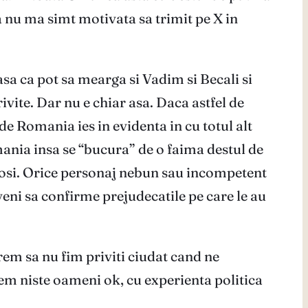
a nu ma simt motivata sa trimit pe X in
asa ca pot sa mearga si Vadim si Becali si
rivite. Dar nu e chiar asa. Daca astfel de
e Romania ies in evidenta in cu totul alt
omania insa se “bucura” de o faima destul de
iosi. Orice personaj nebun sau incompetent
veni sa confirme prejudecatile pe care le au
rem sa nu fim priviti ciudat cand ne
em niste oameni ok, cu experienta politica