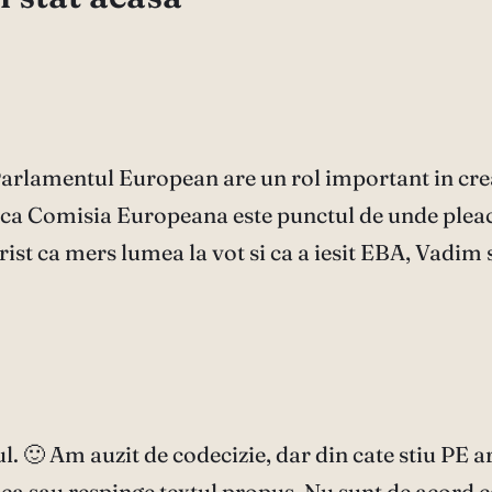
ar Parlamentul European are un rol important in cre
aca Comisia Europeana este punctul de unde plea
rist ca mers lumea la vot si ca a iesit EBA, Vadim s
lul. 🙂 Am auzit de codecizie, dar din cate stiu PE
ica sau respinge textul propus. Nu sunt de acord 