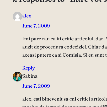
alex
June 7, 2009
Imi pare rau ca iti critic articolul, d
auzit de procedura codeciziei. Chiar d
aceasi putere ca si Comisia. Si eu sunt t
Reply
Sabina
June 7, 2009
alex, esti binevenit sa-mi critici artico
masiva de forte si doar pentru a modif