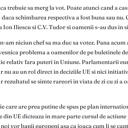
ca trebuie sa merg la vot. Poate atunci cand a cas
a daca schimbarea respectiva a fost buna sau nu. O
Ion Iliescu si C.V. Tudor si oamenii s-au dus in si
n-am niciun chef sa ma duc sa votez. Pana acum am
vesnica problema a oamenilor de pe buletinele de vo
ie relativ fara puteri in Uniune. Parlamentarii eu
 nu au un rol direct in deciziile UE si nici initiativ
 rezultatul se simte rareori in viata de zi cu zi a 
 care are prea putine de spus pe plan international
 din UE dicteaza in mare parte cursul de actiune p
 noi vor banii europeni asa ca joaca cum li se can