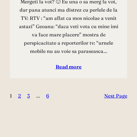
Mergeti la vot? 🙂 Eu una o sa merg la vot,
dar pana atunci ma distrez cu perlele de la
TV: RTV : “am aflat ca mos nicolae a venit
astazi” Geoana: “daca veti vota cu mine imi
va face mare placere” mostra de
perspicacitate a reporterilor tv: “urnele
mobile nu au voie sa paraseasca…
Read more
1
2
3
…
6
Next Page