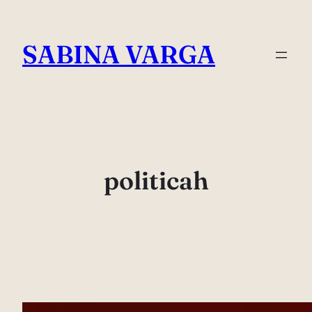
Skip
to
SABINA VARGA
content
politicah