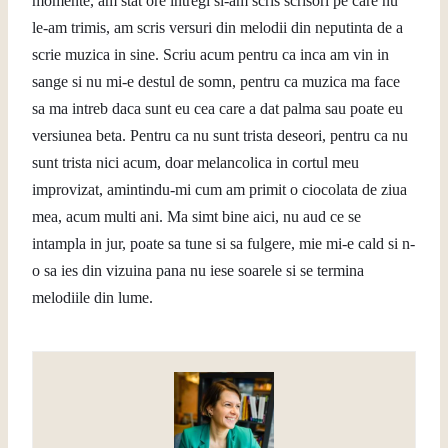
momente, am stat ore intregi si-am scris scrisori pe care nu
le-am trimis, am scris versuri din melodii din neputinta de a
scrie muzica in sine.
Scriu acum pentru ca inca am vin in
sange si nu mi-e destul de somn, pentru ca muzica ma face
sa ma intreb daca sunt eu cea care a dat palma sau poate eu
versiunea beta. Pentru ca nu sunt trista deseori, pentru ca nu
sunt trista nici acum, doar melancolica in cortul meu
improvizat, amintindu-mi cum am primit o ciocolata de ziua
mea, acum multi ani. Ma simt bine aici, nu aud ce se
intampla in jur, poate sa tune si sa fulgere, mie mi-e cald si n-
o sa ies din vizuina pana nu iese soarele si se termina
melodiile din lume.