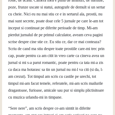
rosie, de acasa. Camera mea e plina de amintiri, de hartiute,
poze, frunze uscate si statui, autografe de demult si un sertar
cu cheie. Nici eu nu mai stiu ce e in sertarul ala, prostii, nu
mai sunt secrete, poate doar cele 5 jurnale pe care le-am tot
inceput si continuat pe diferite perioade de timp. Mi-am
pierdut jurnalul de pe primul calculator, aveam ceva pagini
scrise despre cine stie ce. Eu stiu ce, dar ce mai conteaza?
Scriu de cand ma stiu despre toate prostiile care-mi trec prin
cap, poate pentru ca am citit in vreo carte ca cineva avea un
jurnal si mi s-a parut romantic, poate pentru ca tata mi-a zis
ca daca ma hotarasc sa tin un jurnal nu mi-l va citi (si da, l-
am crezut). Tot timpul am scris cu castile pe urechi, tot
timpul mi-am facut temele, referatele, mi-am scris mailurile
dragastoase, furioase, amicale sau pur si simplu plictisitoare
cu muzica urlandu-mi in timpane.
“Sere nere”, am scris despre ce-am simtit in diferite