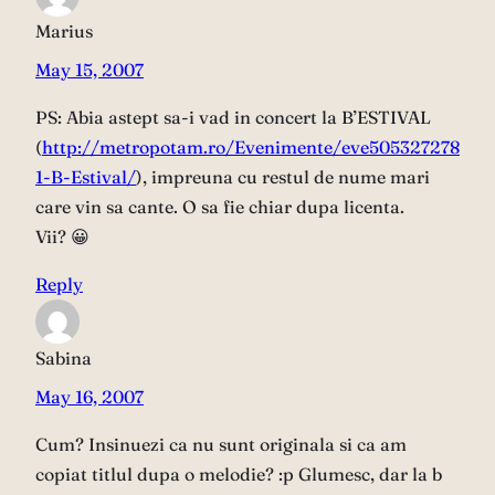
Marius
May 15, 2007
PS: Abia astept sa-i vad in concert la B’ESTIVAL
(
http://metropotam.ro/Evenimente/eve505327278
1-B-Estival/
), impreuna cu restul de nume mari
care vin sa cante. O sa fie chiar dupa licenta.
Vii? 😀
Reply
Sabina
May 16, 2007
Cum? Insinuezi ca nu sunt originala si ca am
copiat titlul dupa o melodie? :p Glumesc, dar la b