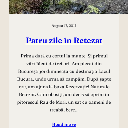
August 17, 2017
Patru zile în Retezat
Prima dată cu cortul la munte. Și primul
vârf făcut de trei ori. Am plecat din
București joi dimineața cu destinația Lacul
Bucura, unde urma să campăm. După șapte
ore, am ajuns la buza Rezervației Naturale
Retezat. Cam obosiți, am decis să oprim în
pitorescul Râu de Mori, un sat cu oameni de
treabă, bere…
Read more