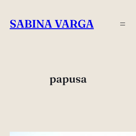
Skip
to
SABINA VARGA
content
papusa