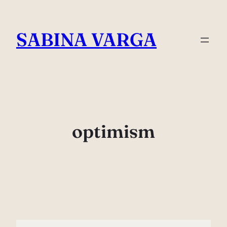
Skip
to
SABINA VARGA
content
optimism