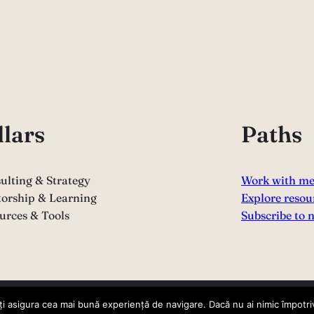
llars
Paths
ulting & Strategy
Work with m
orship & Learning
Explore resou
urces & Tools
Subscribe to 
i asigura cea mai bună experiență de navigare. Dacă nu ai nimic împotriv