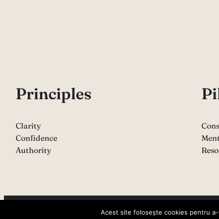
P
rinciples
Pi
Clarity
Cons
Confidence
Ment
Authority
Reso
Copyright 2026 – Sabina Varga
Acest site folosește cookies pentru a-ț