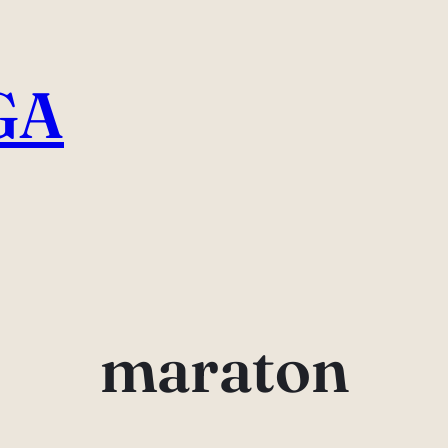
GA
maraton