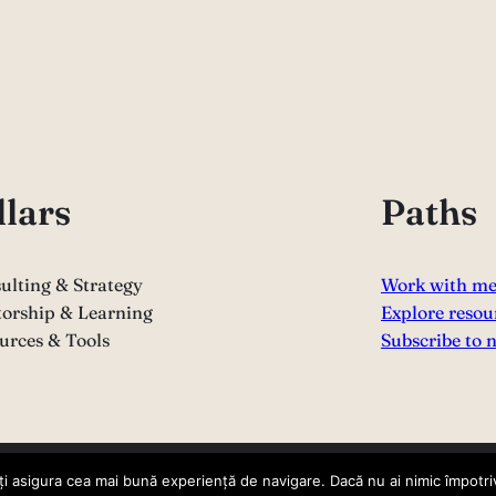
llars
Paths
ulting & Strategy
Work with m
orship & Learning
Explore resou
urces & Tools
Subscribe to 
i asigura cea mai bună experiență de navigare. Dacă nu ai nimic împotriv