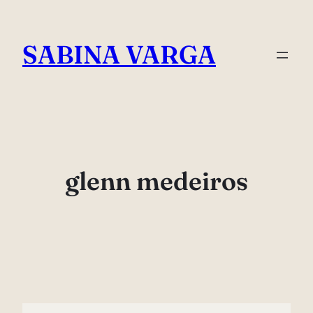
Skip
to
SABINA VARGA
content
glenn medeiros