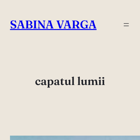
Skip
to
SABINA VARGA
content
capatul lumii