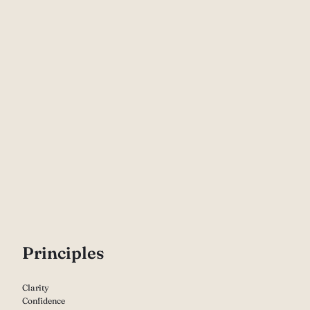
P
rinciples
Clarity
Confidence