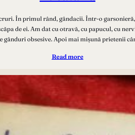
cruri. În primul rând, gândacii. Într-o garsonieră
 scăpa de ei. Am dat cu otravă, cu papucul, cu ner
te gânduri obsesive. Apoi mai mișună prietenii c
Read more