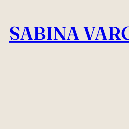
Skip
to
SABINA VAR
content