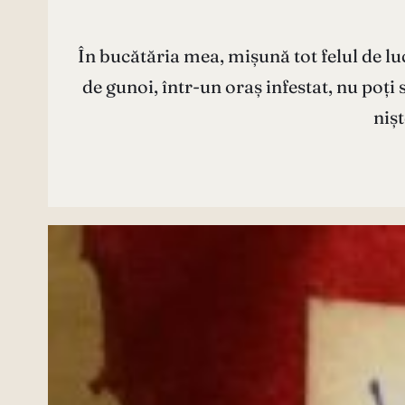
În bucătăria mea, mișună tot felul de lu
de gunoi, într-un oraș infestat, nu poți
niș