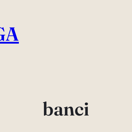
GA
banci