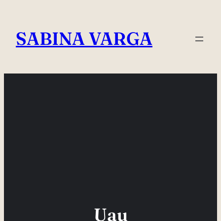
Skip
to
SABINA VARGA
content
Uau