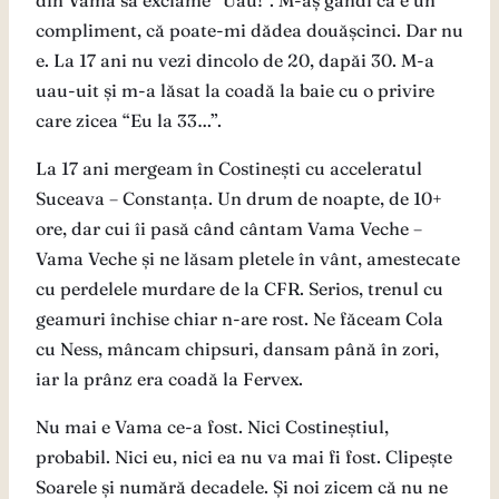
din Vamă să exclame “Uau!”. M-aș gândi că e un
compliment, că poate-mi dădea douășcinci. Dar nu
e. La 17 ani nu vezi dincolo de 20, dapăi 30. M-a
uau-uit și m-a lăsat la coadă la baie cu o privire
care zicea “Eu la 33…”.
La 17 ani mergeam în Costinești cu acceleratul
Suceava – Constanța. Un drum de noapte, de 10+
ore, dar cui îi pasă când cântam Vama Veche –
Vama Veche și ne lăsam pletele în vânt, amestecate
cu perdelele murdare de la CFR. Serios, trenul cu
geamuri închise chiar n-are rost. Ne făceam Cola
cu Ness, mâncam chipsuri, dansam până în zori,
iar la prânz era coadă la Fervex.
Nu mai e Vama ce-a fost. Nici Costineștiul,
probabil. Nici eu, nici ea nu va mai fi fost. Clipește
Soarele și numără decadele. Și noi zicem că nu ne