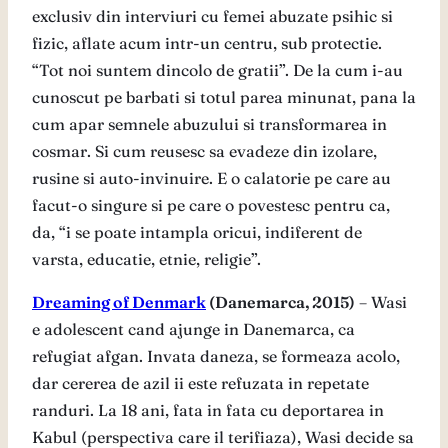
exclusiv din interviuri cu femei abuzate psihic si
fizic, aflate acum intr-un centru, sub protectie.
“Tot noi suntem dincolo de gratii”. De la cum i-au
cunoscut pe barbati si totul parea minunat, pana la
cum apar semnele abuzului si transformarea in
cosmar. Si cum reusesc sa evadeze din izolare,
rusine si auto-invinuire. E o calatorie pe care au
facut-o singure si pe care o povestesc pentru ca,
da, “i se poate intampla oricui, indiferent de
varsta, educatie, etnie, religie”.
Dreaming of Denmark
(Danemarca, 2015)
– Wasi
e adolescent cand ajunge in Danemarca, ca
refugiat afgan. Invata daneza, se formeaza acolo,
dar cererea de azil ii este refuzata in repetate
randuri. La 18 ani, fata in fata cu deportarea in
Kabul (perspectiva care il terifiaza), Wasi decide sa