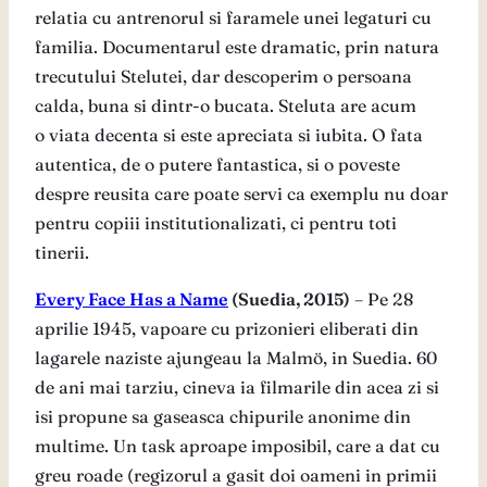
relatia cu antrenorul si faramele unei legaturi cu
familia. Documentarul este dramatic, prin natura
trecutului Stelutei, dar descoperim o persoana
calda, buna si dintr-o bucata. Steluta are acum
o viata decenta si este apreciata si iubita. O fata
autentica, de o putere fantastica, si o poveste
despre reusita care poate servi ca exemplu nu doar
pentru copiii institutionalizati, ci pentru toti
tinerii.
Every Face Has a Name
(Suedia, 2015)
– Pe 28
aprilie 1945, vapoare cu prizonieri eliberati din
lagarele naziste ajungeau la Malmö, in Suedia. 60
de ani mai tarziu, cineva ia filmarile din acea zi si
isi propune sa gaseasca chipurile anonime din
multime. Un task aproape imposibil, care a dat cu
greu roade (regizorul a gasit doi oameni in primii