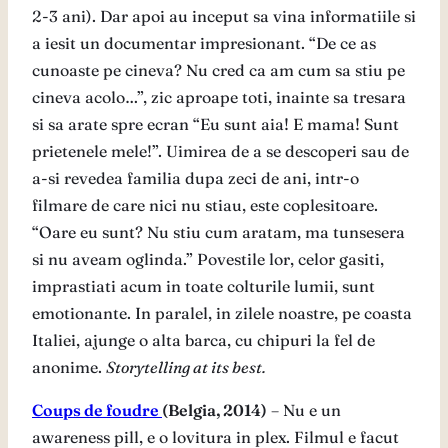
2-3 ani). Dar apoi au inceput sa vina informatiile si
a iesit un documentar impresionant. “De ce as
cunoaste pe cineva? Nu cred ca am cum sa stiu pe
cineva acolo…”, zic aproape toti, inainte sa tresara
si sa arate spre ecran “Eu sunt aia! E mama! Sunt
prietenele mele!”. Uimirea de a se descoperi sau de
a-si revedea familia dupa zeci de ani, intr-o
filmare de care nici nu stiau, este coplesitoare.
“Oare eu sunt? Nu stiu cum aratam, ma tunsesera
si nu aveam oglinda.” Povestile lor, celor gasiti,
imprastiati acum in toate colturile lumii, sunt
emotionante. In paralel, in zilele noastre, pe coasta
Italiei, ajunge o alta barca, cu chipuri la fel de
anonime.
Storytelling at its best.
Coups de foudre
(Belgia, 2014)
– Nu e un
awareness pill, e o lovitura in plex. Filmul e facut