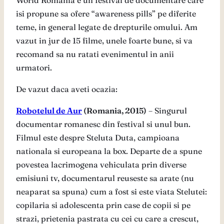
World Romania e un festival de documentare care
isi propune sa ofere “awareness pills” pe diferite
teme, in general legate de drepturile omului. Am
vazut in jur de 15 filme, unele foarte bune, si va
recomand sa nu ratati evenimentul in anii
urmatori.
De vazut daca aveti ocazia:
Robotelul de Aur
(Romania, 2015)
– Singurul
documentar romanesc din festival si unul bun.
Filmul este despre Steluta Duta, campioana
nationala si europeana la box. Departe de a spune
povestea lacrimogena vehiculata prin diverse
emisiuni tv, documentarul reuseste sa arate (nu
neaparat sa spuna) cum a fost si este viata Stelutei:
copilaria si adolescenta prin case de copii si pe
strazi, prietenia pastrata cu cei cu care a crescut,