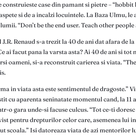
se construieste case din pamant si pietre – “hobbi
pete si de a incalzi locuintele. La Baza Ulmu, le a
le lumii. “Don’t be the end user. Teach other people 
l J.R. Renaud s-a trezit la 40 de ani dat afara de 
e ai facut pana la varsta asta? Ai 40 de ani si tot n
i oameni, si-a reconstruit carierea si viata. “T
is.
ma in viata asta este sentimentul de dragoste.” Vi
vestit cu aparenta seninatate momentul cand, la 11 
tr-o gara unde-si facuse culcus. “Tot ce-ti doresc c
tivist pentru drepturilor celor care, asemenea lui i
ut scoala.” Isi datoreaza viata de azi mentorilor l