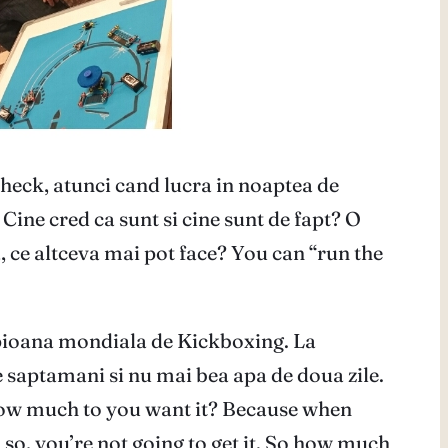
 check, atunci cand lucra in noaptea de
 Cine cred ca sunt si cine sunt de fapt? O
, ce altceva mai pot face? You can “run the
mpioana mondiala de Kickboxing. La
e saptamani si nu mai bea apa de doua zile.
t. “How much to you want it? Because when
d so, you’re not going to get it. So how much