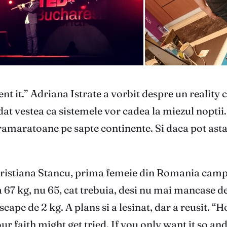
ent it.” Adriana Istrate a vorbit despre un reality
dat vestea ca sistemele vor cadea la miezul noptii.
tramaratoane pe sapte continente. Si daca pot asta
si Cristiana Stancu, prima femeie din Romania ca
a 67 kg, nu 65, cat trebuia, desi nu mai mancase d
sa scape de 2 kg. A plans si a lesinat, dar a reusi
ur faith might get tried. If you only want it so an