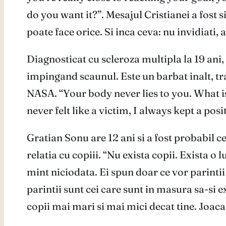
do you want it?”. Mesajul Cristianei a fost s
poate face orice. Si inca ceva: nu invidiati, a
Diagnosticat cu scleroza multipla la 19 ani, 
impingand scaunul. Este un barbat inalt, tras
NASA. “Your body never lies to you. What i
never felt like a victim, I always kept a pos
Gratian Sonu are 12 ani si a fost probabil c
relatia cu copiii. “Nu exista copii. Exista
mint niciodata. Ei spun doar ce vor parintii
parintii sunt cei care sunt in masura sa-si e
copii mai mari si mai mici decat tine. Joaca-