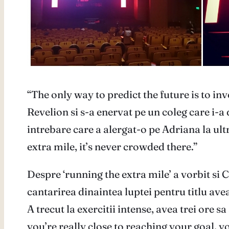
“The only way to predict the future is to inv
Revelion si s-a enervat pe un coleg care i-a 
intrebare care a alergat-o pe Adriana la ul
extra mile, it’s never crowded there.”
Despre ‘running the extra mile’ a vorbit 
cantarirea dinaintea luptei pentru titlu ave
A trecut la exercitii intense, avea trei ore 
you’re really close to reaching your goal, yo