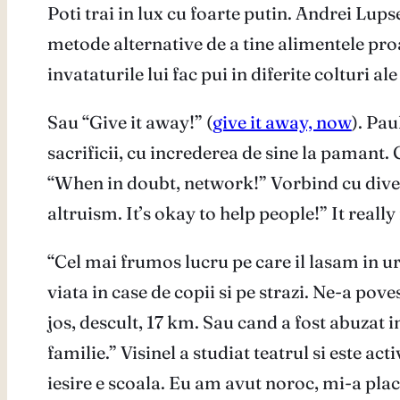
Poti trai in lux cu foarte putin. Andrei Lup
metode alternative de a tine alimentele proas
invataturile lui fac pui in diferite colturi a
Sau “Give it away!” (
give it away, now
). Pau
sacrificii, cu increderea de sine la pamant. C
“When in doubt, network!” Vorbind cu divers
altruism. It’s okay to help people!” It really 
“Cel mai frumos lucru pe care il lasam in ur
viata in case de copii si pe strazi. Ne-a po
jos, descult, 17 km. Sau cand a fost abuzat in
familie.” Visinel a studiat teatrul si este ac
iesire e scoala. Eu am avut noroc, mi-a plac