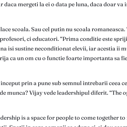
iar daca mergeti la ei o data pe luna, daca doar va
lace scoala. Sau cel putin nu scoala romaneasca. 
rofesori, ci educatori. “Prima conditie este sprij
na isi sustine neconditionat elevii, iar acestia ii 
grija ca un om cu o functie foarte importanta sa f
a inceput prin a pune sub semnul intrebarii ceea c
e munca? Vijay vede leadershipul diferit. “The op
dership is a space for people to come together to r