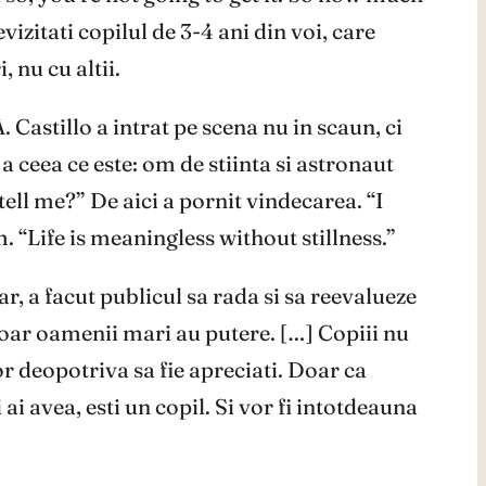
izitati copilul de 3-4 ani din voi, care
, nu cu altii.
. Castillo a intrat pe scena nu in scaun, ci
a ceea ce este: om de stiinta si astronaut
ll me?” De aici a pornit vindecarea. “I
. “Life is meaningless without stillness.”
r, a facut publicul sa rada si sa reevalueze
doar oamenii mari au putere. […] Copiii nu
or deopotriva sa fie apreciati. Doar ca
ai avea, esti un copil. Si vor fi intotdeauna