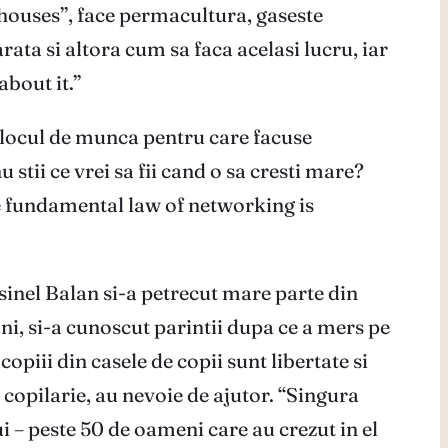
t houses”, face permacultura, gaseste
rata si altora cum sa faca acelasi lucru, iar
about it.”
la locul de munca pentru care facuse
u stii ce vrei sa fii cand o sa cresti mare?
he fundamental law of networking is
sinel Balan si-a petrecut mare parte din
ani, si-a cunoscut parintii dupa ce a mers pe
opiii din casele de copii sunt libertate si
n copilarie, au nevoie de ajutor. “Singura
ui – peste 50 de oameni care au crezut in el