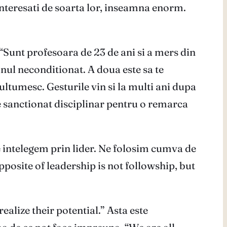
 interesati de soarta lor, inseamna enorm.
“Sunt profesoara de 23 de ani si a mers din
inul neconditionat. A doua este sa te
multumesc. Gesturile vin si la multi ani dupa
ie sanctionat disciplinar pentru o remarca
e intelegem prin lider. Ne folosim cumva de
posite of leadership is not followship, but
ealize their potential.” Asta este