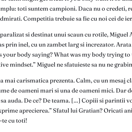
implu: toti suntem campioni. Daca nu o credeti, rev
dmirati. Competitia trebuie sa fie cu noi cei de ieri
paralizat si destinat unui scaun cu rotile, Miguel A
 prin inel, cu un zambet larg si increzator. Arata 
s your body saying? What was my body trying to te
itive mindset.” Miguel ne sfatuieste sa nu ne grabim
ea mai carismatica prezenta. Calm, cu un mesaj cla
 o lume de oameni mari si una de oameni mici. Dar 
 sa auda. De ce? De teama. […] Copiii si parintii v
xprime aprecierea.” Sfatul lui Gratian? Oricati ani 
te cu toti!