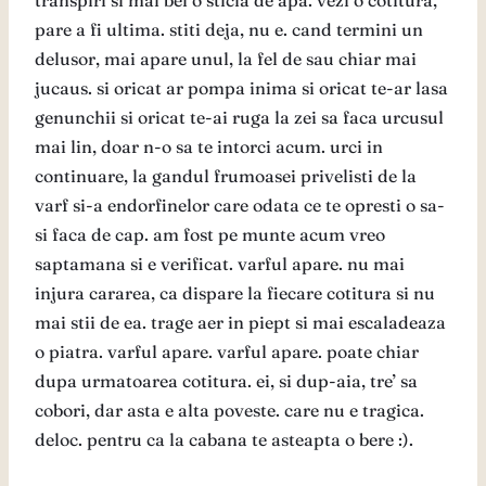
transpiri si mai bei o sticla de apa. vezi o cotitura,
pare a fi ultima. stiti deja, nu e. cand termini un
delusor, mai apare unul, la fel de sau chiar mai
jucaus. si oricat ar pompa inima si oricat te-ar lasa
genunchii si oricat te-ai ruga la zei sa faca urcusul
mai lin, doar n-o sa te intorci acum. urci in
continuare, la gandul frumoasei privelisti de la
varf si-a endorfinelor care odata ce te opresti o sa-
si faca de cap. am fost pe munte acum vreo
saptamana si e verificat. varful apare. nu mai
injura cararea, ca dispare la fiecare cotitura si nu
mai stii de ea. trage aer in piept si mai escaladeaza
o piatra. varful apare. varful apare. poate chiar
dupa urmatoarea cotitura. ei, si dup-aia, tre’ sa
cobori, dar asta e alta poveste. care nu e tragica.
deloc. pentru ca la cabana te asteapta o bere :).