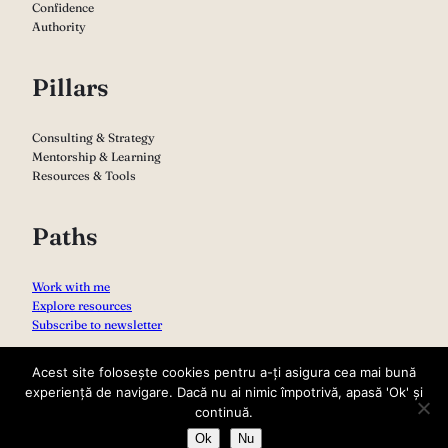
Confidence
Authority
Pillars
Consulting & Strategy
Mentorship & Learning
Resources & Tools
Paths
Work with me
Explore resources
Subscribe to newsletter
Acest site folosește cookies pentru a-ți asigura cea mai bună
experiență de navigare. Dacă nu ai nimic împotrivă, apasă 'Ok' și
continuă.
Ok
Nu
Copyright 2026 – Sabina Varga
Privacy Policy