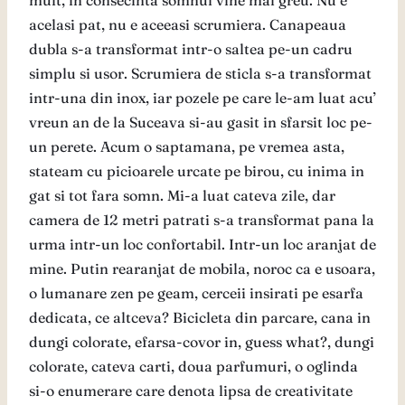
mult, in consecinta somnul vine mai greu. Nu e
acelasi pat, nu e aceeasi scrumiera. Canapeaua
dubla s-a transformat intr-o saltea pe-un cadru
simplu si usor. Scrumiera de sticla s-a transformat
intr-una din inox, iar pozele pe care le-am luat acu’
vreun an de la Suceava si-au gasit in sfarsit loc pe-
un perete. Acum o saptamana, pe vremea asta,
stateam cu picioarele urcate pe birou, cu inima in
gat si tot fara somn. Mi-a luat cateva zile, dar
camera de 12 metri patrati s-a transformat pana la
urma intr-un loc confortabil. Intr-un loc aranjat de
mine. Putin rearanjat de mobila, noroc ca e usoara,
o lumanare zen pe geam, cerceii insirati pe esarfa
dedicata, ce altceva? Bicicleta din parcare, cana in
dungi colorate, efarsa-covor in, guess what?, dungi
colorate, cateva carti, doua parfumuri, o oglinda
si-o enumerare care denota lipsa de creativitate