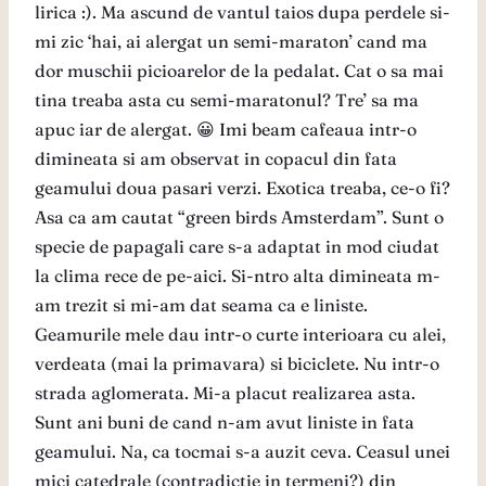
lirica :). Ma ascund de vantul taios dupa perdele si-
mi zic ‘hai, ai alergat un semi-maraton’ cand ma
dor muschii picioarelor de la pedalat. Cat o sa mai
tina treaba asta cu semi-maratonul? Tre’ sa ma
apuc iar de alergat. 😀 Imi beam cafeaua intr-o
dimineata si am observat in copacul din fata
geamului doua pasari verzi. Exotica treaba, ce-o fi?
Asa ca am cautat “green birds Amsterdam”. Sunt o
specie de papagali care s-a adaptat in mod ciudat
la clima rece de pe-aici. Si-ntro alta dimineata m-
am trezit si mi-am dat seama ca e liniste.
Geamurile mele dau intr-o curte interioara cu alei,
verdeata (mai la primavara) si biciclete. Nu intr-o
strada aglomerata. Mi-a placut realizarea asta.
Sunt ani buni de cand n-am avut liniste in fata
geamului. Na, ca tocmai s-a auzit ceva. Ceasul unei
mici catedrale (contradictie in termeni?) din