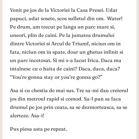
Venit pe jos de la Victoriei la Casa Presei. Udat
papuci, udat sosete, scos sufletul din om. Water!
Pe drum, am trecut pe langa un parc mare si,
uneori, plin de caini. Pe la jumatea drumului
dintre Victoriei si Arcul de Triumf, niciun om in
fata, niciun om in spate, doar un ghetus infinit si
un parc incetosat. Si mi s-a facut frica. Daca ma
intalnesc cu o haita de caini? Daca, daca, daca?
“You’re gonna stay or you’re gonna go?”
Asa si cu chestia de mai sus. Tre sa-mi dau creierul
jos din metroul rapid si comod. Sa-l pun sa faca
drumul pe jos prin ceata, sa se dezmorteasca, sa se
alerteze. Asa-i!
Pus piesa asta pe repeat.