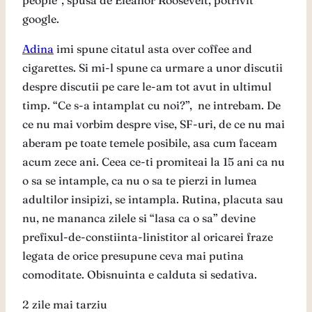
people”, spusa de Eleanor Roosevelt, potrivit
google.
Adina
imi spune citatul asta over coffee and
cigarettes. Si mi-l spune ca urmare a unor discutii
despre discutii pe care le-am tot avut in ultimul
timp. “Ce s-a intamplat cu noi?”, ne intrebam. De
ce nu mai vorbim despre vise, SF-uri, de ce nu mai
aberam pe toate temele posibile, asa cum faceam
acum zece ani. Ceea ce-ti promiteai la 15 ani ca nu
o sa se intample, ca nu o sa te pierzi in lumea
adultilor insipizi, se intampla. Rutina, placuta sau
nu, ne mananca zilele si “lasa ca o sa” devine
prefixul-de-constiinta-linistitor al oricarei fraze
legata de orice presupune ceva mai putina
comoditate. Obisnuinta e calduta si sedativa.
2 zile mai tarziu