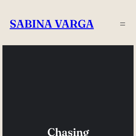
Skip
to
SABINA VARGA
content
Chasing