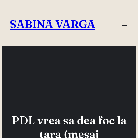
Skip
to
SABINA VARGA
content
PDL vrea sa dea foc la
tara (mesaj