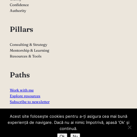
Confidence
Authority
Pillars
Consulting & Strategy
Mentorship & Learning
Resources & Tools
Paths
Work with me
Explore resources
Subscribe to newsletter
Acest site folosește cookies pentru a-ți asigura cea mai bună
experiență de navigare. Dacă nu ai nimic împotrivă, apasă 'Ok' și
continuă.
Ok
Nu