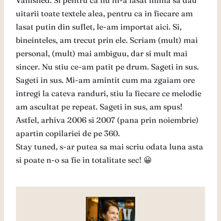
Vanished. Si pentru ca nu m-a lasat inima sa dau
uitarii toate textele alea, pentru ca in fiecare am
lasat putin din suflet, le-am importat aici. Si,
bineinteles, am trecut prin ele. Scriam (mult) mai
personal, (mult) mai ambiguu, dar si mult mai
sincer. Nu stiu ce-am patit pe drum. Sageti in sus.
Sageti in sus. Mi-am amintit cum ma zgaiam ore
intregi la cateva randuri, stiu la fiecare ce melodie
am ascultat pe repeat. Sageti in sus, am spus!
Astfel, arhiva 2006 si 2007 (pana prin noiembrie)
apartin copilariei de pe 360.
Stay tuned, s-ar putea sa mai scriu odata luna asta
si poate n-o sa fie in totalitate sec! 😀