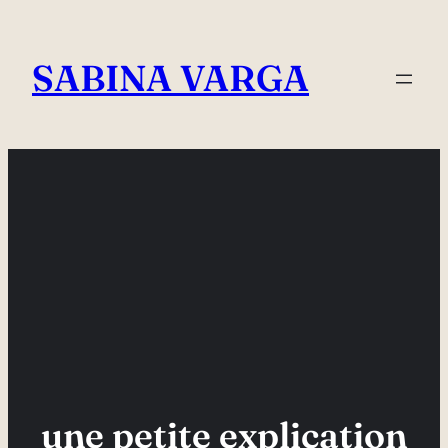
Skip
to
SABINA VARGA
content
une petite explication