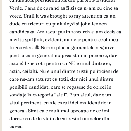
candidatus prezidentiatus din partea Partidului
Verde. Pana de curand as fi zis ca n-am cu cine sa
votez. Until it was brought to my attention ca un
dude cu tricouri cu pink floyd si john lennon
candideaza. Am facut putin research si am decis ca
merita sprijinit, evident, nu doar pentru coolimea
tricourilor. 😀 Nu-mi plac argumentele negative,
pentru ca in general nu prea stau in picioare, dar
asta e! L-as vota pentru ca NU e unul dintre ei,
astia, ceilalti. Nu e unul dintre tristii politicieni de
care ne-am saturat cu totii, dar nici unul dintre
penibilii candidati care se regasesc de obicei in
sondaje la categoria “altii”. E un altul, dar e un
altul pertinent, cu ale carui idei ma identific in
general. Simt ca e mult mai aproape de ce imi
doresc eu de la viata decat restul numelor din
cursa.