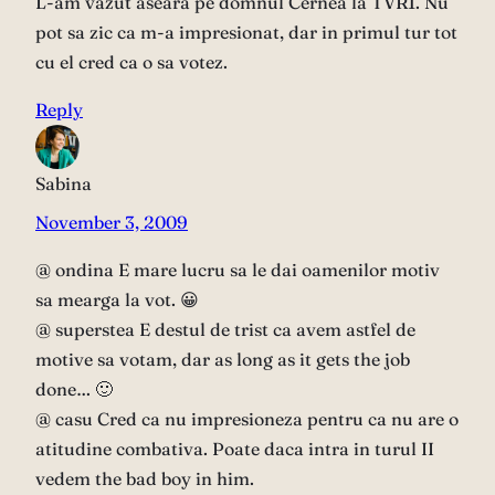
L-am vazut aseara pe domnul Cernea la TVR1. Nu
pot sa zic ca m-a impresionat, dar in primul tur tot
cu el cred ca o sa votez.
Reply
Sabina
November 3, 2009
@ ondina E mare lucru sa le dai oamenilor motiv
sa mearga la vot. 😀
@ superstea E destul de trist ca avem astfel de
motive sa votam, dar as long as it gets the job
done… 🙂
@ casu Cred ca nu impresioneza pentru ca nu are o
atitudine combativa. Poate daca intra in turul II
vedem the bad boy in him.