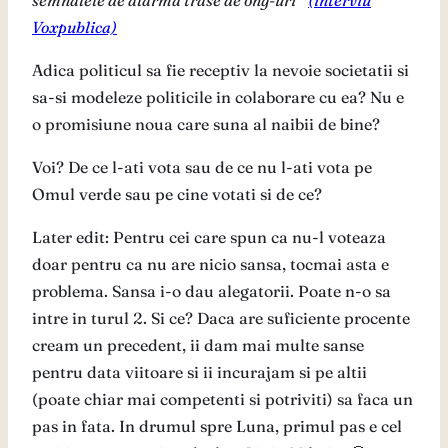
semnalele de alarma trase de ong-uri”
(interviu
Voxpublica)
Adica politicul sa fie receptiv la nevoie societatii si
sa-si modeleze politicile in colaborare cu ea? Nu e
o promisiune noua care suna al naibii de bine?
Voi? De ce l-ati vota sau de ce nu l-ati vota pe
Omul verde sau pe cine votati si de ce?
Later edit: Pentru cei care spun ca nu-l voteaza
doar pentru ca nu are nicio sansa, tocmai asta e
problema. Sansa i-o dau alegatorii. Poate n-o sa
intre in turul 2. Si ce? Daca are suficiente procente
cream un precedent, ii dam mai multe sanse
pentru data viitoare si ii incurajam si pe altii
(poate chiar mai competenti si potriviti) sa faca un
pas in fata. In drumul spre Luna, primul pas e cel