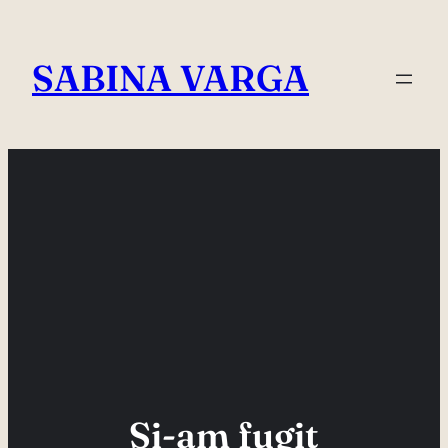
Skip
to
SABINA VARGA
content
Si-am fugit