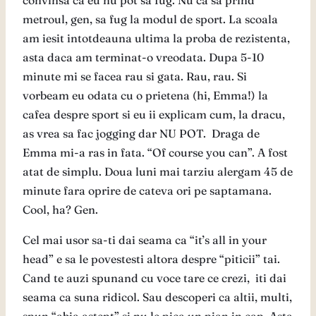
convinsa ca eu nu pot sa fug. Nu ca sa prind
metroul, gen, sa fug la modul de sport. La scoala
am iesit intotdeauna ultima la proba de rezistenta,
asta daca am terminat-o vreodata. Dupa 5-10
minute mi se facea rau si gata. Rau, rau. Si
vorbeam eu odata cu o prietena (hi, Emma!) la
cafea despre sport si eu ii explicam cum, la dracu,
as vrea sa fac jogging dar NU POT. Draga de
Emma mi-a ras in fata. “Of course you can”. A fost
atat de simplu. Doua luni mai tarziu alergam 45 de
minute fara oprire de cateva ori pe saptamana.
Cool, ha? Gen.
Cel mai usor sa-ti dai seama ca “it’s all in your
head” e sa le povestesti altora despre “piticii” tai.
Cand te auzi spunand cu voce tare ce crezi, iti dai
seama ca suna ridicol. Sau descoperi ca altii, multi,