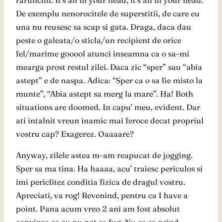
rarunchii. It’s all in your head, it’s all in your head.
De exemplu nenorocitele de superstitii, de care eu
una nu reusesc sa scap si gata. Draga, daca dau
peste o galeata/o sticla/un recipient de orice
fel/marime gooool atunci inseamna ca o sa-mi
mearga prost restul zilei. Daca zic “sper” sau “abia
astept” e de naspa. Adica: “Sper ca o sa fie misto la
munte”, “Abia astept sa merg la mare”. Ha! Both
situations are doomed. In capu’ meu, evident. Dar
ati intalnit vreun inamic mai feroce decat propriul
vostru cap? Exagerez. Oaaaare?
Anyway, zilele astea m-am reapucat de jogging.
Sper sa ma tina. Ha haaaa, acu’ traiesc periculos si
imi periclitez conditia fizica de dragul vostru.
Apreciati, va rog! Revenind, pentru ca I have a
point. Pana acum vreo 2 ani am fost absolut