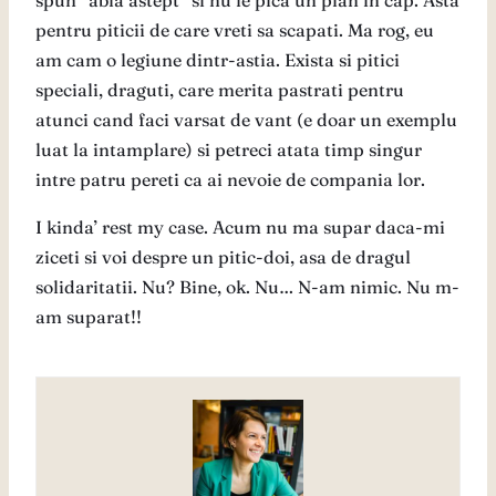
spun “abia astept” si nu le pica un pian in cap. Asta
pentru piticii de care vreti sa scapati. Ma rog, eu
am cam o legiune dintr-astia. Exista si pitici
speciali, draguti, care merita pastrati pentru
atunci cand faci varsat de vant (e doar un exemplu
luat la intamplare) si petreci atata timp singur
intre patru pereti ca ai nevoie de compania lor.
I kinda’ rest my case. Acum nu ma supar daca-mi
ziceti si voi despre un pitic-doi, asa de dragul
solidaritatii. Nu? Bine, ok. Nu… N-am nimic. Nu m-
am suparat!!