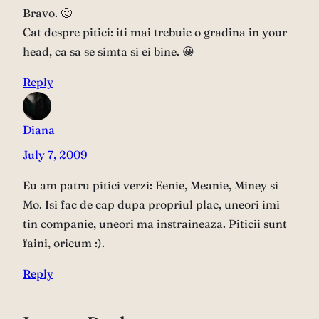
Bravo. 🙂
Cat despre pitici: iti mai trebuie o gradina in your
head, ca sa se simta si ei bine. 😀
Reply
Diana
July 7, 2009
Eu am patru pitici verzi: Eenie, Meanie, Miney si
Mo. Isi fac de cap dupa propriul plac, uneori imi
tin companie, uneori ma instraineaza. Piticii sunt
faini, oricum :).
Reply