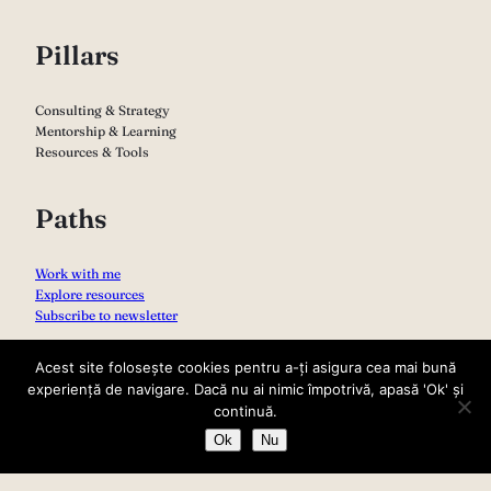
Pillars
Consulting & Strategy
Mentorship & Learning
Resources & Tools
Paths
Work with me
Explore resources
Subscribe to newsletter
Acest site folosește cookies pentru a-ți asigura cea mai bună
experiență de navigare. Dacă nu ai nimic împotrivă, apasă 'Ok' și
continuă.
Ok
Nu
Copyright 2026 – Sabina Varga
Privacy Policy