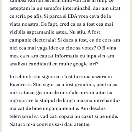
zambea Adrian Severin dintr-un afis in timp ce
asteptam la un semafor interminabil, dar am uitat
ce scria pe afis. Si parca si EBA vrea ceva de la
viata noastra. De fapt, cred ca ea a fost cea mai
vizibila saptamanile astea. Nu stiu. A fost
campanie electorala? Si daca a fost, eu de ce n-am
nici cea mai vaga idee cu cine sa votez? O fi vina
mea ca n-am cautat informatia cu lupa si n-am
analizat candidatii cu multe google-uri?
In schimb stiu sigur ca a fost furtuna aseara in
Bucuresti. Stiu sigur ca a fost grindina, pentru ca
mi-a atacat geamurile in rafale, m-am uitat cu
ingrijorare la stalpul de langa masina intrebandu-
ma cat de bine impamantenit e. Am deschis
televizorul sa vad cati copaci au cazut si pe unde.
Natura m-a convins sa-i dau atentie.