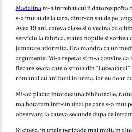
Madalina
m-a intrebat cui ii datorez pofta
s-a mutat de la tara, dintr-un sat de pe lang
Avea 19 ani, cateva clase si o vecina cu o bib
serviciu la fabrica, statea noptile si sorb
jumatate adormita. Era mandra ca un medic i
argumente. Mi-a repetat si m-a convins ca tr
fiecare seara cate o strofa din “Luceafarul”
romanul cu ani buni in urma, iar eu doar c
Mi-au placut intotdeauna bibliotecile, raftur
ma hotaram intr-un final pe care s-o mut pe
observam la cateva secunde dupa ce intram
Si citesc, in unele perioade mai mult, in alte