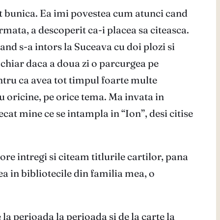
st bunica. Ea imi povestea cum atunci cand
rmata, a descoperit ca-i placea sa citeasca.
Cand s-a intors la Suceava cu doi plozi si
 chiar daca a doua zi o parcurgea pe
ntru ca avea tot timpul foarte multe
u oricine, pe orice tema. Ma invata in
cat mine ce se intampla in “Ion”, desi citise
re intregi si citeam titlurile cartilor, pana
 in bibliotecile din familia mea, o
 la perioada la perioada si de la carte la