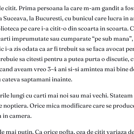
 de citit. Prima persoana la care m-am gandit a fo
a Suceava, la Bucuresti, cu bunicul care lucra in a
lioteca pe care i-a citit-o din scoarta in scoarta. 
ea carti imprumutate sau cumparate “pe sub mana”,
-a zis odata ca ar fi trebuit sa se faca avocat pe
ebuie sa citesti pentru a putea purta o discutie, c
 cand aveam vreo 3-4 ani si-si amintea mai bine de
u cateva saptamani inainte.
ile lungi cu carti mai noi sau mai vechi. Stateam o
 noptiera. Orice mica modificare care se producea
 in camera.
le mai putin. Ca orice pofta, cea de citit variaza de