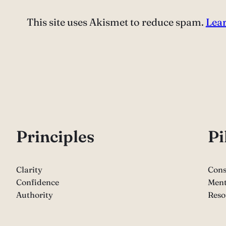
This site uses Akismet to reduce spam.
Lear
P
rinciples
Pi
Clarity
Cons
Confidence
Ment
Authority
Reso