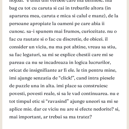
hojbai.” e unul din verbele care ma definesc. ma
bag cu tot cu caruta si cai in treburile altora (in
apararea mea, caruta e mica si calul e manz), de la
persoane apropiate la oameni pe care abia ii
cunosc. sa-i spunem mai frumos, curiozitate. nu o
fac cu rautate si o fac cu discretie, de obicei. il
consider un viciu, nu ma pot abtine, vreau sa stiu,
sa fac legaturi, sa mi se explice chestii care mi se
pareau ca nu se incadreaza in logica lucrurilor,
oricat de insignifiante ar fi ele. le tin pentru mine,
imi ajunge senzatia de “click!”, cand intra piesele
de puzzle una in alta. imi place sa construiesc
povesti, povesti reale, si sa le vad continuarea. nu e
tot timpul etic si “ravasind” ajunge uneori sa mi se
aplice mie. dar ce viciu nu are si efecte nedorite? si,
mai important, ar trebui sa ma tratez?