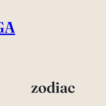
GA
zodiac