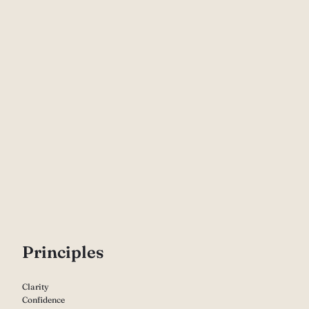
P
rinciples
Clarity
Confidence