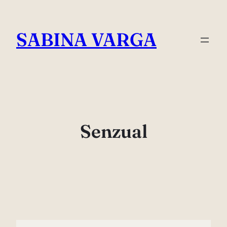
Skip
to
SABINA VARGA
content
Senzual