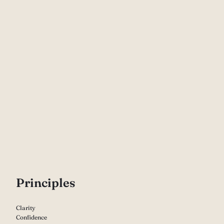
P
rinciples
Clarity
Confidence