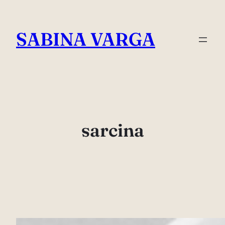
Skip
to
SABINA VARGA
content
sarcina