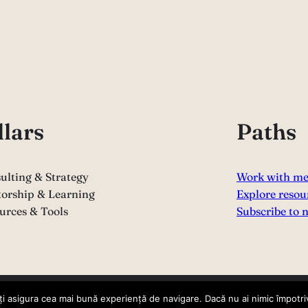
llars
Paths
ulting & Strategy
Work with m
orship & Learning
Explore resou
urces & Tools
Subscribe to 
i asigura cea mai bună experiență de navigare. Dacă nu ai nimic împotriv