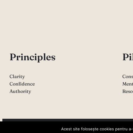
P
rinciples
Pi
Clarity
Cons
Confidence
Ment
Authority
Reso
Copyright 2026 – Sabina Varga
Acest site folosește cookies pentru a-ț