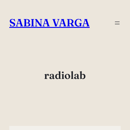
Skip
to
SABINA VARGA
content
radiolab