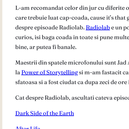
L-am recomandat celor din jur cu diferite oc
care trebuie luat cap-coada, cause it’s that 
despre episoade Radiolab.
Radiolab
e un po
curios, isi baga coada in toate si pune mult
bine, ar putea fi banale.
Maestrii din spatele microfonului sunt Jad 
la
Power of Storytelling
si m-am fastacit ca 
sfatoasa si a fost ciudat ca dupa zeci de ore i
Cat despre Radiolab, ascultati cateva episoa
Dark Side of the Earth
After Life