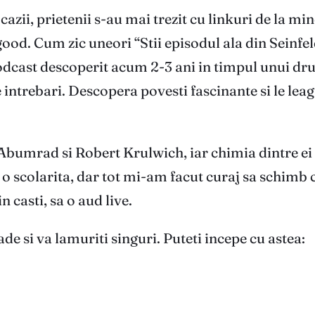
azii, prietenii s-au mai trezit cu linkuri de la mi
good. Cum zic uneori “Stii episodul ala din Seinfel
dcast descoperit acum 2-3 ani in timpul unui dru
e intrebari. Descopera povesti fascinante si le lea
Abumrad si Robert Krulwich, iar chimia dintre ei 
o scolarita, dar tot mi-am facut curaj sa schimb ca
n casti, sa o aud live.
de si va lamuriti singuri. Puteti incepe cu astea: