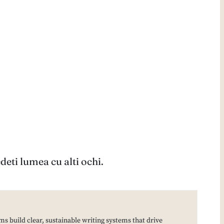
deti lumea cu alti ochi.
ms build clear, sustainable writing systems that drive