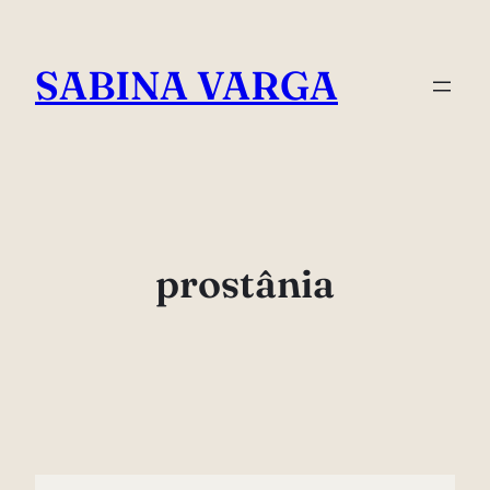
Skip
to
SABINA VARGA
content
prostânia