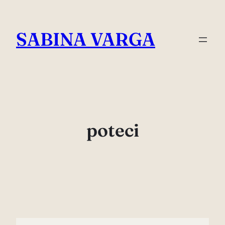
Skip
to
SABINA VARGA
content
poteci