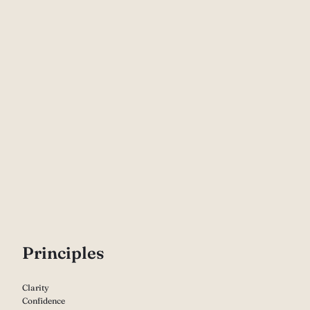
P
rinciples
Clarity
Confidence