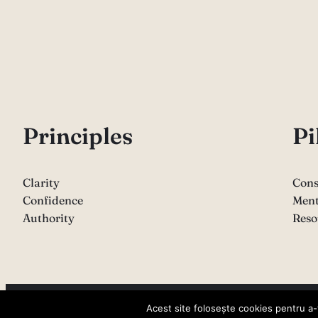
P
rinciples
Pi
Clarity
Cons
Confidence
Ment
Authority
Reso
Copyright 2026 – Sabina Varga
Acest site folosește cookies pentru a-ț