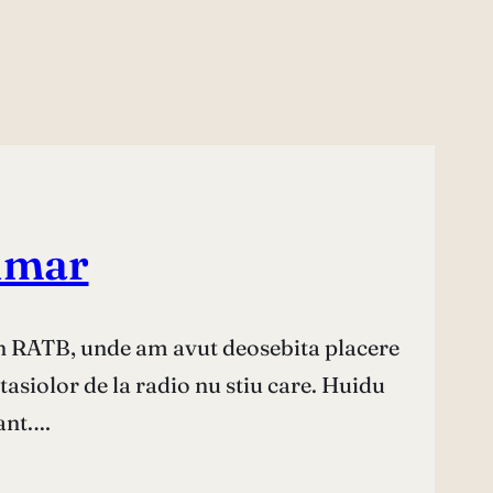
umar
t in RATB, unde am avut deosebita placere
tasiolor de la radio nu stiu care. Huidu
zant.…