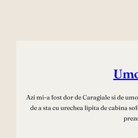
Umo
Azi mi-a fost dor de Caragiale si de umo
de a sta cu urechea lipita de cabina so
preze