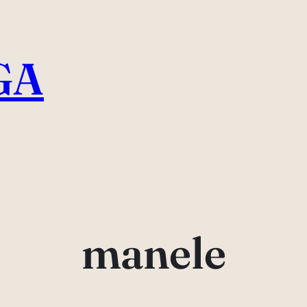
GA
manele