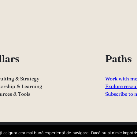
llars
Paths
ulting & Strategy
Work with m
orship & Learning
Explore resou
urces & Tools
Subscribe to 
i asigura cea mai bună experiență de navigare. Dacă nu ai nimic împotriv