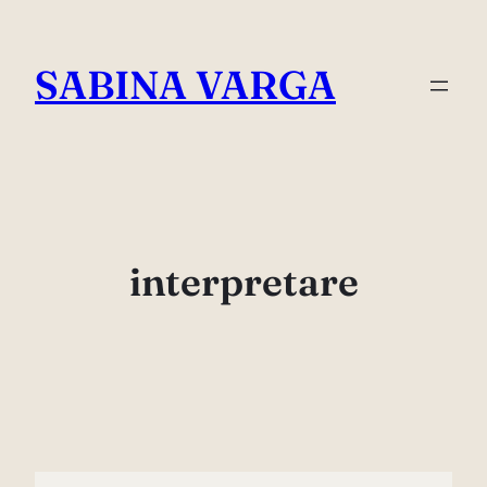
Skip
to
SABINA VARGA
content
interpretare