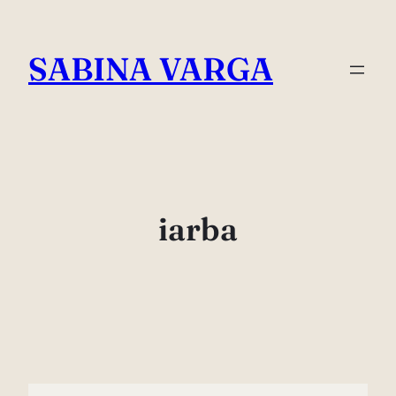
Skip
to
SABINA VARGA
content
iarba