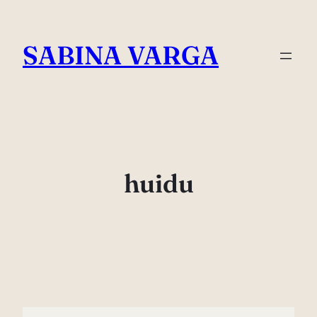
Skip
to
SABINA VARGA
content
huidu