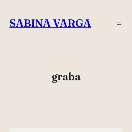
Skip
to
SABINA VARGA
content
graba