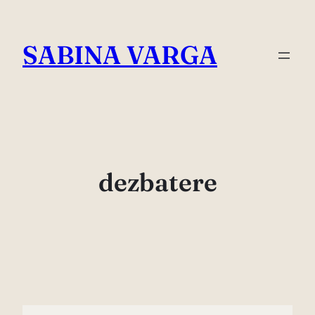
Skip
to
SABINA VARGA
content
dezbatere